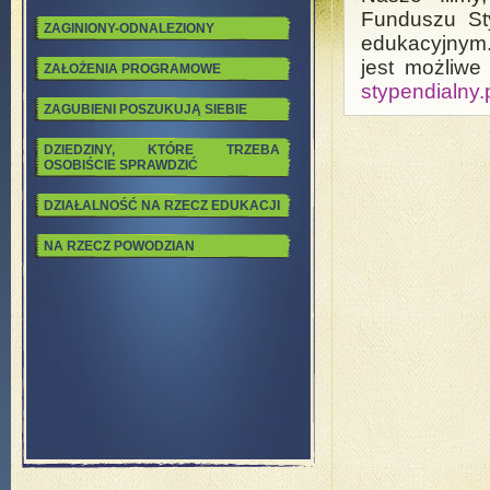
Funduszu Sty
ZAGINIONY-ODNALEZIONY
edukacyjnym.
jest możliwe
ZAŁOŻENIA PROGRAMOWE
stypendialny.
ZAGUBIENI POSZUKUJĄ SIEBIE
DZIEDZINY, KTÓRE TRZEBA
OSOBIŚCIE SPRAWDZIĆ
DZIAŁALNOŚĆ NA RZECZ EDUKACJI
NA RZECZ POWODZIAN