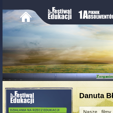
Zorganiz
Danuta B
DZIAŁANIA NA RZECZ EDUKACJI
Nasze filmy