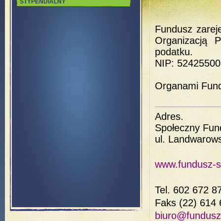
STYPENDIALNY
Fundusz zarej
Organizacją 
podatku.
NIP: 5242550
Organami Fund
Adres.
Społeczny Fun
ul. Landwarow
www.fundusz-st
Tel. 602 672 8
Faks (22) 614 
biuro@fundusz-