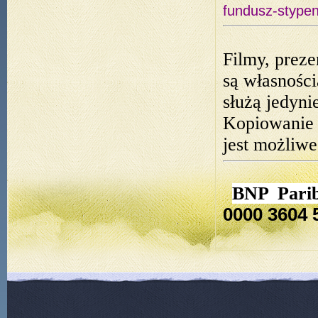
fundusz-stypen
Filmy, preze
są własnośc
służą jedyn
Kopiowanie 
jest możliwe
BNP Parib
0000 3604 