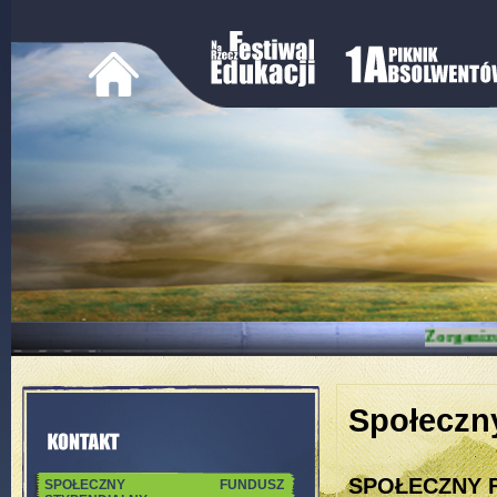
Zorganiz
Społeczn
SPOŁECZNY 
SPOŁECZNY FUNDUSZ