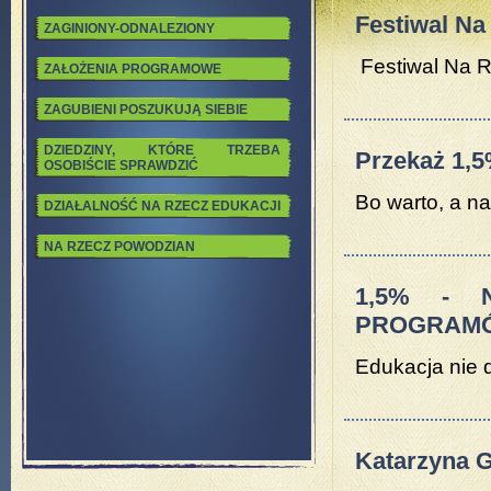
Festiwal Na
ZAGINIONY-ODNALEZIONY
Festiwal Na R
ZAŁOŻENIA PROGRAMOWE
ZAGUBIENI POSZUKUJĄ SIEBIE
DZIEDZINY, KTÓRE TRZEBA
Przekaż 1,5
OSOBIŚCIE SPRAWDZIĆ
Bo warto, a na
DZIAŁALNOŚĆ NA RZECZ EDUKACJI
NA RZECZ POWODZIAN
1,5% - 
PROGRAM
Edukacja nie d
Katarzyna Gr