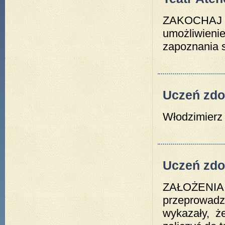
ZAKOCHAJ S
umożliwien
zapoznania s
Uczeń zdol
Włodzim
Uczeń zdo
ZAŁOŻEN
przeprowadz
wykazały, ż