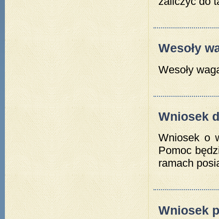
zaliczyć do t
Wesoły w
Wesoły wagar
Wniosek d
Wniosek o w
Pomoc będzi
ramach posi
Wniosek 