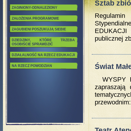
Sztab zbió
ZAGINIONY-ODNALEZIONY
Regulamin
ZAŁOŻENIA PROGRAMOWE
Stypendia
EDUKACJI
ZAGUBIENI POSZUKUJĄ SIEBIE
publicznej zbi
DZIEDZINY, KTÓRE TRZEBA
OSOBIŚCIE SPRAWDZIĆ
DZIAŁALNOŚĆ NA RZECZ EDUKACJI
Świat Mał
NA RZECZ POWODZIAN
WYSPY LEO
zapraszają
tematyczn
przewodnim: 
Teatr Aten